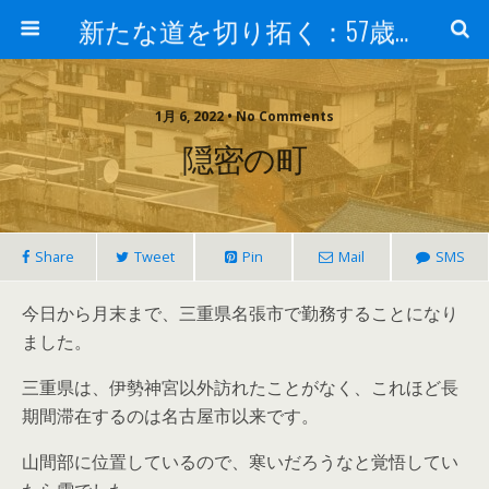
新たな道を切り拓く：57歳男性、大学院の授業室から
1月 6, 2022 • No Comments
隠密の町
Share
Tweet
Pin
Mail
SMS
今日から月末まで、三重県名張市で勤務することになり
ました。
三重県は、伊勢神宮以外訪れたことがなく、これほど長
期間滞在するのは名古屋市以来です。
山間部に位置しているので、寒いだろうなと覚悟してい