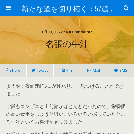
新たな道を切り拓く：57歳男性、大学院の授業室から
1月 21, 2022 • No Comments
名張の牛汁
Share
Tweet
Pin
Mail
SMS
ようやく夜勤連続5日が終わり、一息つけることができ
ました。
ご飯もコンビニと出前館がほとんどだったので、栄養価
の高い食事をしようと思い、いろいろと探していたとこ
ろ牛汁というお料理を見つけました。